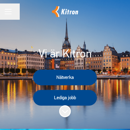
Dela sidan
KARRIÄRMENY
Vi är Kitron
Nätverka
Lediga jobb
Skrolla för mer innehåll